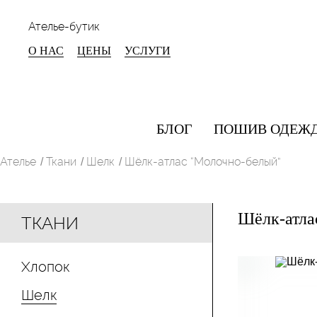
Ателье-бутик
О НАС
ЦЕНЫ
УСЛУГИ
БЛОГ
ПОШИВ ОДЕЖ
Ателье
Ткани
Шелк
Шёлк-атлас “Молочно-белый”
/
/
/
Шёлк-атла
ТКАНИ
Хлопок
Шелк