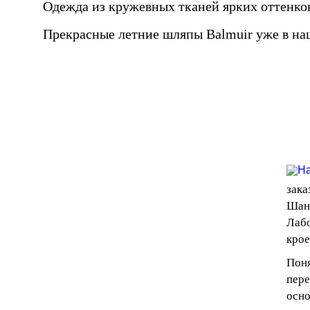
Одежда из кружевных тканей ярких оттенков
Прекрасные летние шляпы Balmuir уже в на
зака
Шант
Лабо
крое
Поня
пере
осно