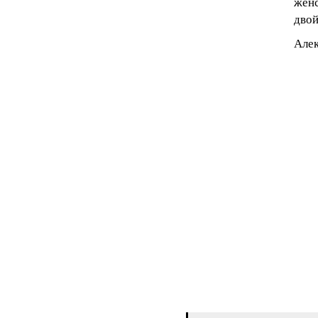
женс
двой
Алек