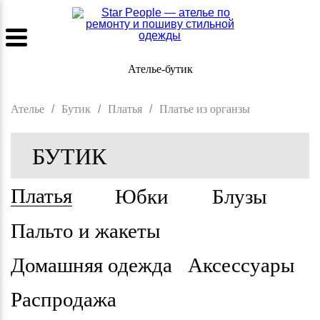
Ателье-бутик
Ателье
/
Бутик
/
Платья
/
Платье из органзы
БУТИК
Платья
Юбки
Блузы
Пальто и жакеты
Домашняя одежда
Аксессуары
Распродажа